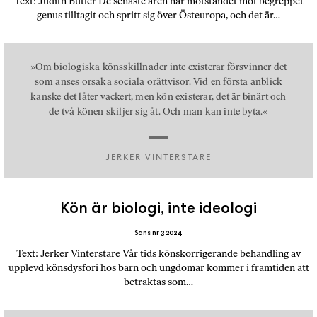
Text: Judith Butler De senaste åren har motståndet mot begreppet
b
genus tilltagit och spritt sig över Östeuropa, och det är…
ö
c
k
»Om biologiska könsskillnader inte existerar försvinner det
e
som anses orsaka sociala orättvisor. Vid en första anblick
r
kanske det låter vackert, men kön existerar, det är binärt och
de två könen skiljer sig åt. Och man kan inte byta.«
o
n
l
JERKER VINTERSTARE
i
n
e
Kön är biologi, inte ideologi
h
o
Sans nr 3 2024
s
Text: Jerker Vinterstare Vår tids könskorrigerande behandling av
F
upplevd könsdysfori hos barn och ungdomar kommer i framtiden att
r
betraktas som…
i
T