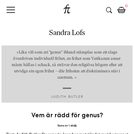
Fri
Skip
B
0
to
o
Tanke
content
k
h
a
Sandra Lofs
n
d
e
»Lika väl som att ”genus” ibland stämplas som ett slags
l
överdriven individuell frihet, en frihet som Vatikanen anser
p
måste hållas i schack, så strävar den religiösa högern efter att
utvidga sin egen frihet – där friheten att diskriminera står i
å
centrum. «
n
ä
t
JUDITH BUTLER
e
t
,
Vem är rädd för genus?
k
Sans nr 1 2025
ö
p