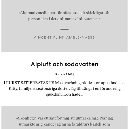
a
n
»Alternativmedicinare är oftast socialt skickligare än
k
personalen i det ordinarie vårdsystemet.«
e
VINCENT FLINK AMBLE-NAESS
Alpluft och sodavatten
Sans nr 1 2023
I FURST SJTJERBATSKIJS Moskvavåning rådde stor uppståndelse.
Kitty, familjens sextonåriga dotter, låg till sängs i en förunderlig
sjukdom. Hon hade…
»Skönheten var ett sätt för mig att utmärka mig. När jag
utmärkte mig kände jag mina föräldrars kärlek som