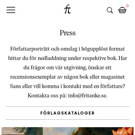
Fri
Skip
B
0
to
o
Tanke
content
k
h
a
Press
n
d
Författarporträtt och omslag i högupplöst format
e
hittar du för nedladdning under respektive bok. Har
l
p
du frågor om vår utgivning, önskar ett
å
recensionsexemplar av någon bok eller magasinet
n
Sans eller vill komma i kontakt med en författare?
ä
t
Kontakta oss på: info@fritanke.se.
e
t
FÖRLAGSKATALOGER
,
k
ö
p