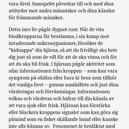
vara ifred. Samspelet påverkar till och med dina
attityder mot andra människor och dina känslor
för främmande mänskor.
Detta inre liv pågår dygnet runt. När de vita
blodkropparna får bestämma, i sin kamp mot
invaderande mikroorganismer, försöker de
”kidnappa” din hjärna, så att du frivilligt ska bete
dig just så som de vill för att de ska vinna och för
att du ska bli frisk. I hjärnan pågår aktivitet som
silar informationen från kroppen – som kan vara
symptom på ohälsa eller bara är brus som tillhör
det vanliga livet – genom samhällets och just dina
värderingar och förväntningar. Informationen
tolkas och värderas och bidrar till din känsla av
att vara sjuk eller frisk. Hjärnan kan förstärka
eller blockera kroppens signaler som kan göra sig
påmind som en ilsket skällande hund eller kanske
inte alls kännas av. Fenomenet är besläktat med