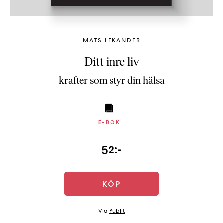
b
ö
c
MATS LEKANDER
k
e
Ditt inre liv
r
krafter som styr din hälsa
o
n
l
i
E-BOK
n
e
52:-
h
o
s
F
KÖP
r
i
Via
Publit
T