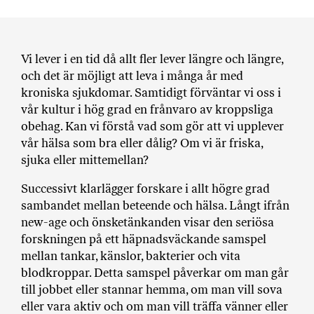
a
n
k
e
Vi lever i en tid då allt fler lever längre och längre,
och det är möjligt att leva i många år med
kroniska sjukdomar. Samtidigt förväntar vi oss i
vår kultur i hög grad en frånvaro av kroppsliga
obehag. Kan vi förstå vad som gör att vi upplever
vår hälsa som bra eller dålig? Om vi är friska,
sjuka eller mittemellan?
Successivt klarlägger forskare i allt högre grad
sambandet mellan beteende och hälsa. Långt ifrån
new-age och önsketänkanden visar den seriösa
forskningen på ett häpnadsväckande samspel
mellan tankar, känslor, bakterier och vita
blodkroppar. Detta samspel påverkar om man går
till jobbet eller stannar hemma, om man vill sova
eller vara aktiv och om man vill träffa vänner eller