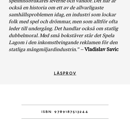
spelmissbrukares leverne
och våndor. Det här är
a
också en historia om ett av de allvarligaste
n
samhällsproblemen idag, en industri som lockar
k
folk med spel och drömmar,
men som alltför ofta
e
leder till undergång. Det handlar också om statlig
dubbelmoral. Med små bokstäver står det Spela
Lagom i den inkomst
bringande reklamen för den
statliga mångmiljardindustrin.” –
Vladislav Savic
LÄSPROV
ISBN: 9789187513244