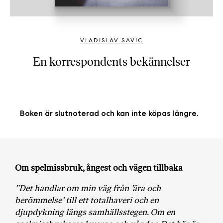
b
ö
c
VLADISLAV SAVIC
k
e
En korrespondents bekännelser
r
o
n
l
Boken är slutnoterad och kan inte köpas längre.
i
n
e
h
o
Om spelmissbruk, ångest och vägen tillbaka
s
F
”Det handlar om min väg från ’ära och
r
berömmelse’ till ett totalhaveri och
en
i
djupdykning längs samhällsstegen. Om en
T