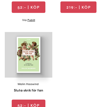
52:-
| KÖP
219:-
| KÖP
Via
Publit
Malin Haawind
Sluta skrik för fan
52:-
| KÖP