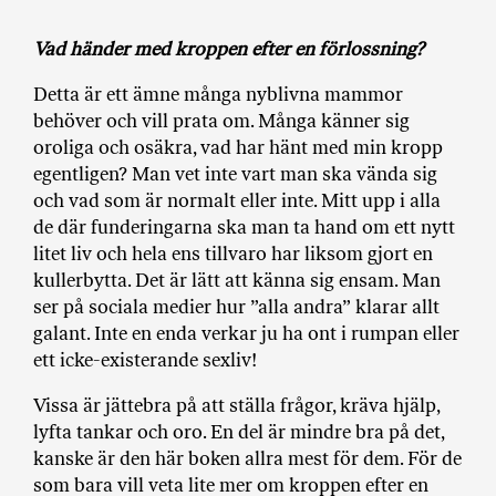
a
n
Vad händer med kroppen efter en förlossning?
k
e
Detta är ett ämne många nyblivna mammor
behöver och vill prata om. Många känner sig
oroliga och osäkra, vad har hänt med min kropp
egentligen? Man vet inte vart man ska vända sig
och vad som är normalt eller inte. Mitt upp i alla
de där funderingarna ska man ta hand om ett nytt
litet liv och hela ens tillvaro har liksom gjort en
kullerbytta. Det är lätt att känna sig ensam. Man
ser på sociala medier hur ”alla andra” klarar allt
galant. Inte en enda verkar ju ha ont i rumpan eller
ett icke-existerande sexliv!
Vissa är jättebra på att ställa frågor, kräva hjälp,
lyfta tankar och oro. En del är mindre bra på det,
kanske är den här boken allra mest för dem. För de
som bara vill veta lite mer om kroppen efter en