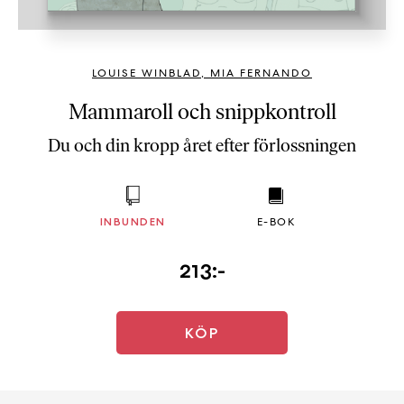
b
ö
c
LOUISE WINBLAD
,
MIA FERNANDO
k
e
Mammaroll och snippkontroll
r
Du och din kropp året efter förlossningen
o
n
l
i
INBUNDEN
E-BOK
n
e
213:-
h
o
s
F
KÖP
r
i
T