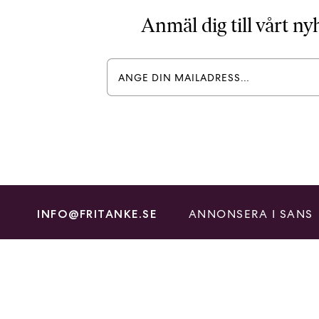
Anmäl dig till vårt n
ANNONSERA I SANS
INFO@FRITANKE.SE