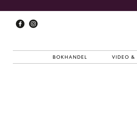
Skip
to
content
BOKHANDEL
VIDEO &