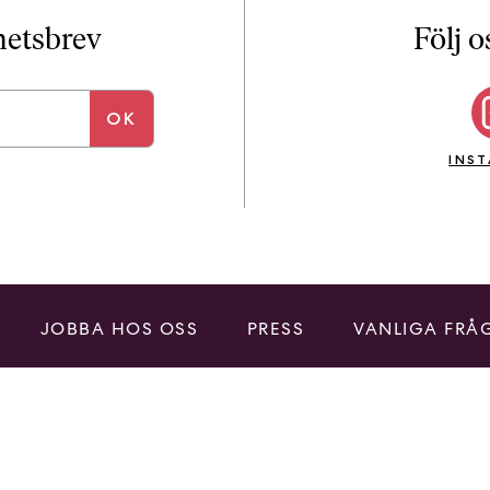
i
T
yhetsbrev
Följ o
a
n
k
e
INS
JOBBA HOS OSS
PRESS
VANLIGA FRÅ