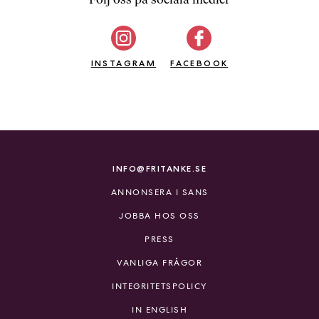
b
ö
c
INSTAGRAM
k
FACEBOOK
e
r
o
n
l
i
INFO@FRITANKE.SE
n
ANNONSERA I SANS
e
h
JOBBA HOS OSS
o
PRESS
s
F
VANLIGA FRÅGOR
r
INTEGRITETSPOLICY
i
T
IN ENGLISH