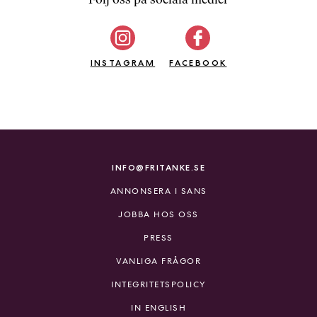
b
ö
c
INSTAGRAM
k
FACEBOOK
e
r
o
n
l
i
INFO@FRITANKE.SE
n
ANNONSERA I SANS
e
h
JOBBA HOS OSS
o
PRESS
s
F
VANLIGA FRÅGOR
r
INTEGRITETSPOLICY
i
T
IN ENGLISH