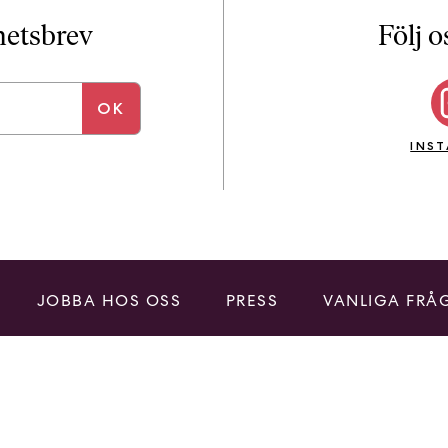
i
T
yhetsbrev
Följ o
a
n
k
e
INS
JOBBA HOS OSS
PRESS
VANLIGA FRÅ