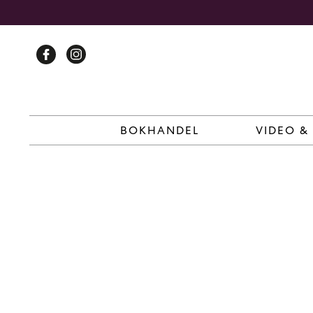
Skip
to
content
BOKHANDEL
VIDEO &