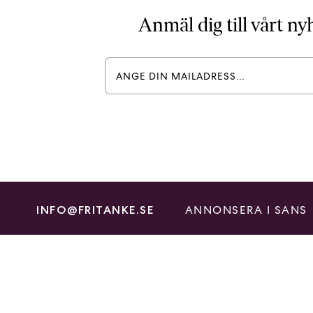
Anmäl dig till vårt n
ANNONSERA I SANS
INFO@FRITANKE.SE