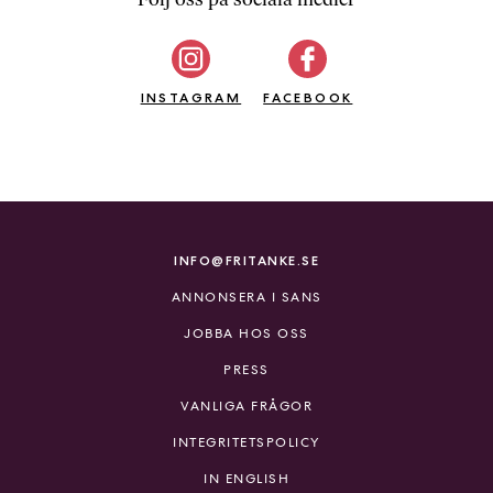
b
ö
c
INSTAGRAM
k
FACEBOOK
e
r
o
n
l
i
INFO@FRITANKE.SE
n
ANNONSERA I SANS
e
h
JOBBA HOS OSS
o
PRESS
s
F
VANLIGA FRÅGOR
r
INTEGRITETSPOLICY
i
T
IN ENGLISH