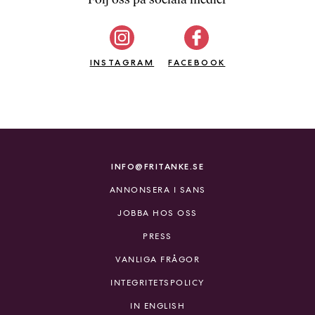
b
ö
c
INSTAGRAM
k
FACEBOOK
e
r
o
n
l
i
INFO@FRITANKE.SE
n
ANNONSERA I SANS
e
h
JOBBA HOS OSS
o
PRESS
s
F
VANLIGA FRÅGOR
r
INTEGRITETSPOLICY
i
T
IN ENGLISH