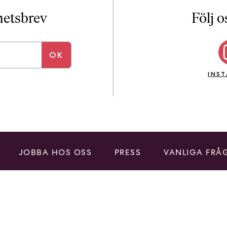
i
T
yhetsbrev
Följ o
a
n
k
e
INS
JOBBA HOS OSS
PRESS
VANLIGA FRÅ