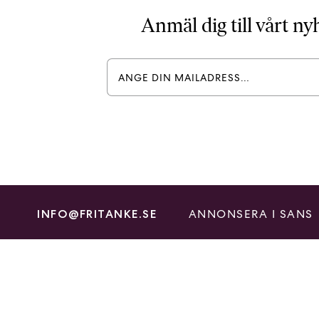
Anmäl dig till vårt n
ANNONSERA I SANS
INFO@FRITANKE.SE