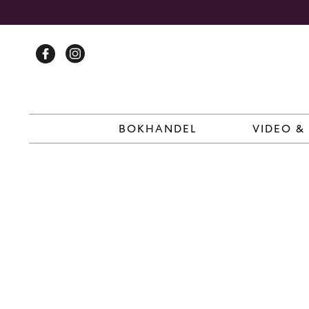
Skip
to
content
BOKHANDEL
VIDEO &