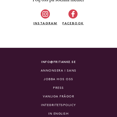
b
ö
c
INSTAGRAM
k
FACEBOOK
e
r
o
n
l
i
INFO@FRITANKE.SE
n
ANNONSERA I SANS
e
h
JOBBA HOS OSS
o
PRESS
s
F
VANLIGA FRÅGOR
r
INTEGRITETSPOLICY
i
T
IN ENGLISH