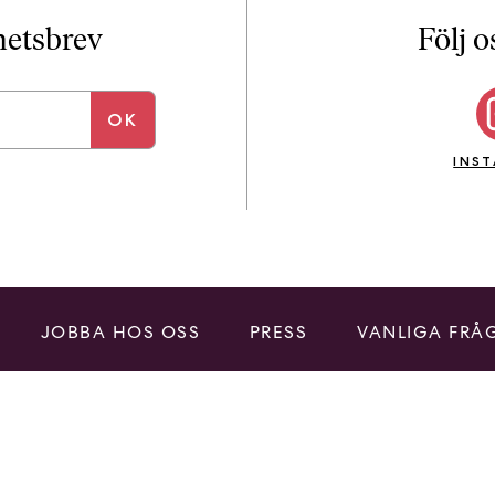
i
T
yhetsbrev
Följ o
a
n
k
e
INS
JOBBA HOS OSS
PRESS
VANLIGA FRÅ