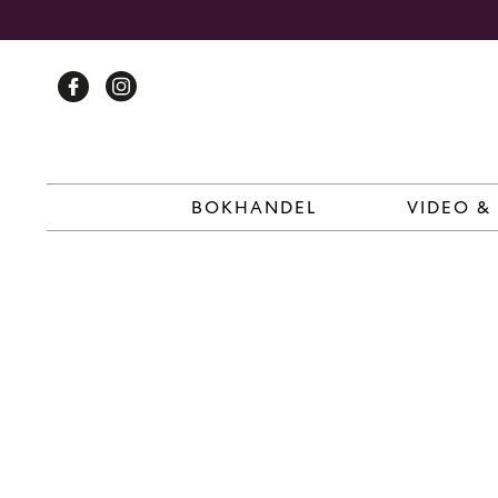
Skip
to
content
BOKHANDEL
VIDEO &