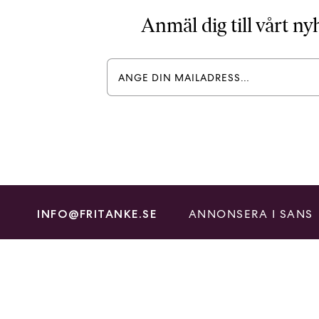
Anmäl dig till vårt n
ANNONSERA I SANS
INFO@FRITANKE.SE