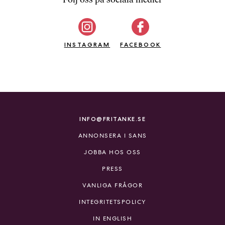
b
ö
c
INSTAGRAM
k
FACEBOOK
e
r
o
n
l
i
INFO@FRITANKE.SE
n
ANNONSERA I SANS
e
h
JOBBA HOS OSS
o
PRESS
s
F
VANLIGA FRÅGOR
r
INTEGRITETSPOLICY
i
T
IN ENGLISH