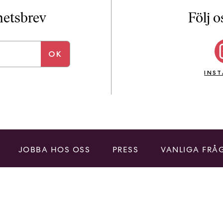
i
T
yhetsbrev
Följ o
a
n
k
e
INS
JOBBA HOS OSS
PRESS
VANLIGA FRÅ