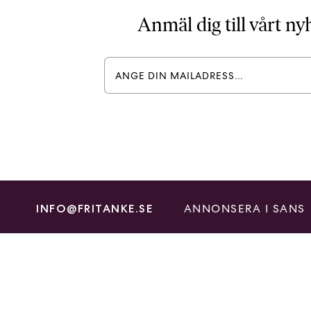
Anmäl dig till vårt n
ANNONSERA I SANS
INFO@FRITANKE.SE