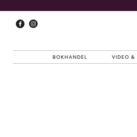
Skip
to
content
BOKHANDEL
VIDEO &