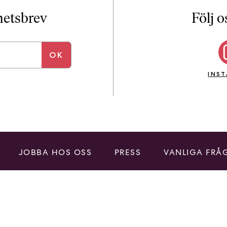
i
T
yhetsbrev
Följ o
a
n
k
e
INS
JOBBA HOS OSS
PRESS
VANLIGA FRÅ