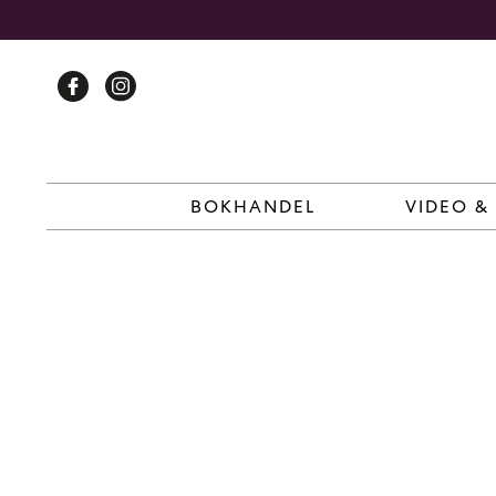
Skip
to
content
BOKHANDEL
VIDEO &