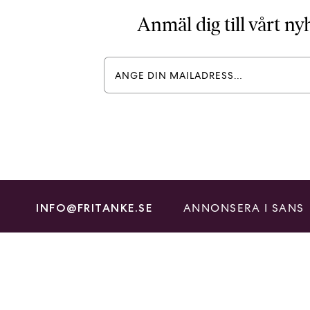
Anmäl dig till vårt n
ANNONSERA I SANS
INFO@FRITANKE.SE