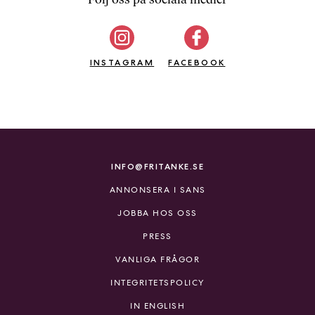
b
ö
c
INSTAGRAM
k
FACEBOOK
e
r
o
n
l
i
INFO@FRITANKE.SE
n
ANNONSERA I SANS
e
h
JOBBA HOS OSS
o
PRESS
s
F
VANLIGA FRÅGOR
r
INTEGRITETSPOLICY
i
T
IN ENGLISH