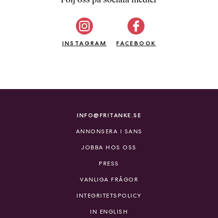
b
ö
c
INSTAGRAM
k
FACEBOOK
e
r
o
n
l
i
INFO@FRITANKE.SE
n
ANNONSERA I SANS
e
h
JOBBA HOS OSS
o
PRESS
s
F
VANLIGA FRÅGOR
r
INTEGRITETSPOLICY
i
T
IN ENGLISH