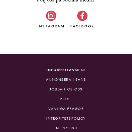
b
ö
c
INSTAGRAM
k
FACEBOOK
e
r
o
n
l
i
INFO@FRITANKE.SE
n
ANNONSERA I SANS
e
h
JOBBA HOS OSS
o
PRESS
s
F
VANLIGA FRÅGOR
r
INTEGRITETSPOLICY
i
T
IN ENGLISH