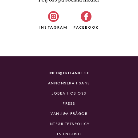
b
ö
c
INSTAGRAM
k
FACEBOOK
e
r
o
n
l
i
INFO@FRITANKE.SE
n
ANNONSERA I SANS
e
h
JOBBA HOS OSS
o
PRESS
s
F
VANLIGA FRÅGOR
r
INTEGRITETSPOLICY
i
T
IN ENGLISH