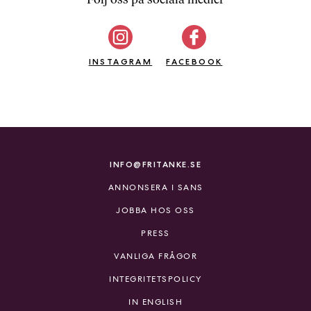
b
ö
c
INSTAGRAM
k
FACEBOOK
e
r
o
n
l
i
INFO@FRITANKE.SE
n
ANNONSERA I SANS
e
h
JOBBA HOS OSS
o
PRESS
s
F
VANLIGA FRÅGOR
r
INTEGRITETSPOLICY
i
T
IN ENGLISH