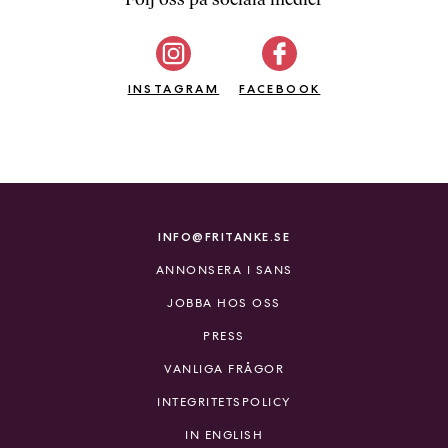
b
ö
c
INSTAGRAM
k
FACEBOOK
e
r
o
n
l
i
INFO@FRITANKE.SE
n
ANNONSERA I SANS
e
h
JOBBA HOS OSS
o
PRESS
s
F
VANLIGA FRÅGOR
r
INTEGRITETSPOLICY
i
T
IN ENGLISH