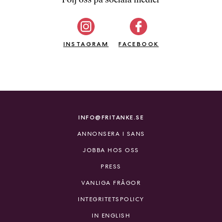
b
ö
c
INSTAGRAM
k
FACEBOOK
e
r
o
n
l
i
INFO@FRITANKE.SE
n
ANNONSERA I SANS
e
h
JOBBA HOS OSS
o
PRESS
s
F
VANLIGA FRÅGOR
r
INTEGRITETSPOLICY
i
T
IN ENGLISH