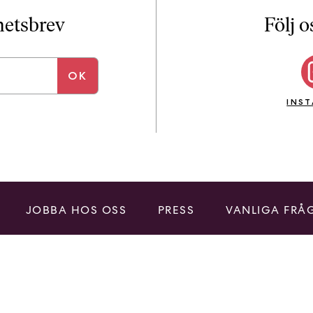
i
T
yhetsbrev
Följ o
a
n
k
e
INS
JOBBA HOS OSS
PRESS
VANLIGA FRÅ