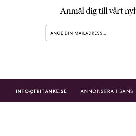
Anmäl dig till vårt n
ANNONSERA I SANS
INFO@FRITANKE.SE