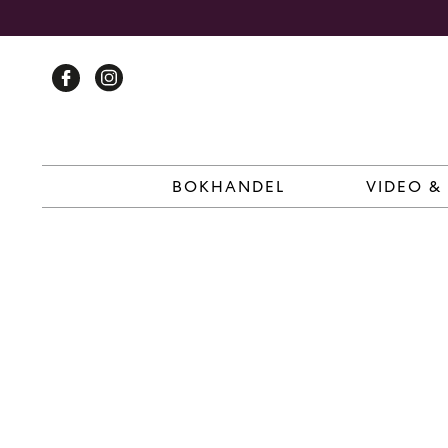
Skip
to
content
BOKHANDEL
VIDEO &