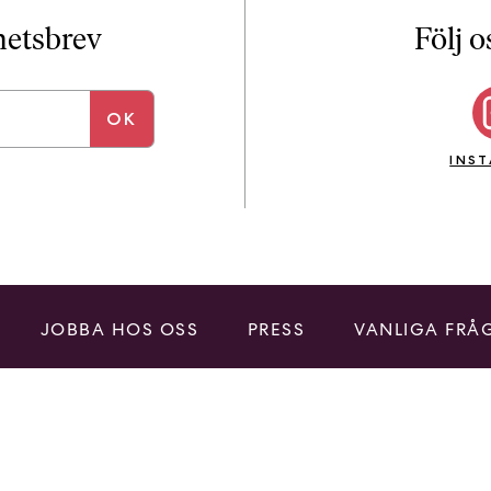
i
T
yhetsbrev
Följ o
a
n
k
e
INS
JOBBA HOS OSS
PRESS
VANLIGA FRÅ