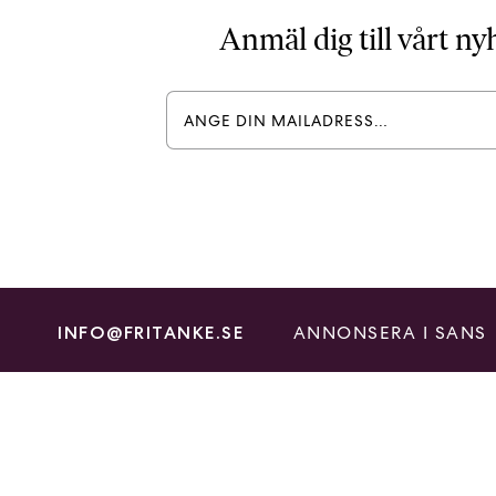
Anmäl dig till vårt n
ANNONSERA I SANS
INFO@FRITANKE.SE