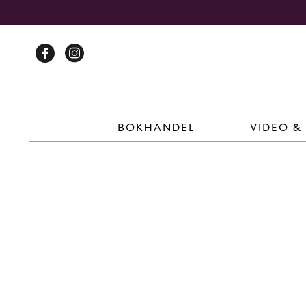
Skip
to
content
BOKHANDEL
VIDEO &