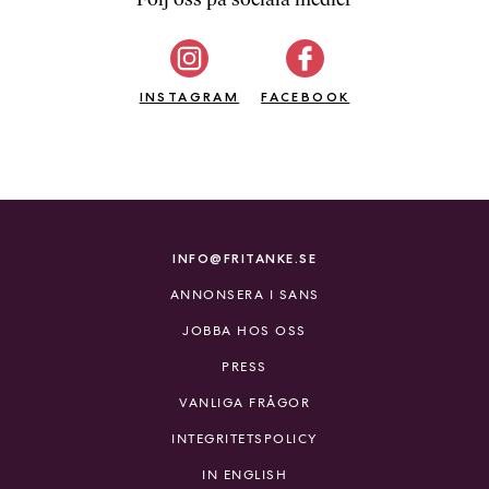
b
ö
c
INSTAGRAM
k
FACEBOOK
e
r
o
n
l
i
INFO@FRITANKE.SE
n
ANNONSERA I SANS
e
h
JOBBA HOS OSS
o
PRESS
s
F
VANLIGA FRÅGOR
r
INTEGRITETSPOLICY
i
T
IN ENGLISH