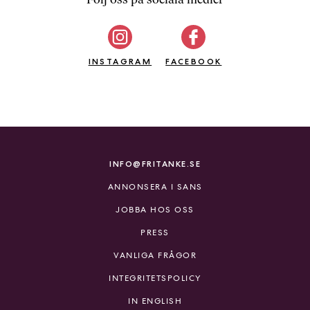
b
ö
c
INSTAGRAM
k
FACEBOOK
e
r
o
n
l
i
INFO@FRITANKE.SE
n
ANNONSERA I SANS
e
h
JOBBA HOS OSS
o
PRESS
s
F
VANLIGA FRÅGOR
r
INTEGRITETSPOLICY
i
T
IN ENGLISH