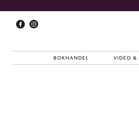
Skip
to
content
BOKHANDEL
VIDEO &