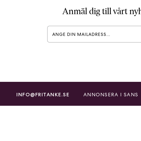
Anmäl dig till vårt n
ANNONSERA I SANS
INFO@FRITANKE.SE