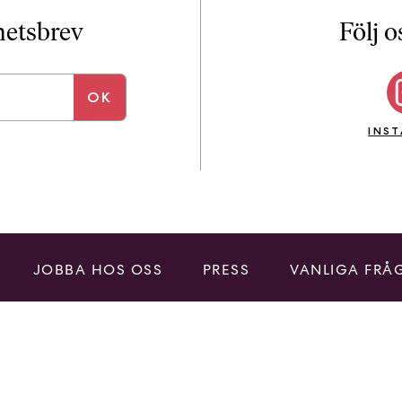
i
T
yhetsbrev
Följ o
a
n
k
e
INS
JOBBA HOS OSS
PRESS
VANLIGA FRÅ