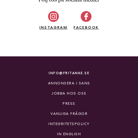
b
ö
c
INSTAGRAM
k
FACEBOOK
e
r
o
n
l
i
INFO@FRITANKE.SE
n
ANNONSERA I SANS
e
h
JOBBA HOS OSS
o
PRESS
s
F
VANLIGA FRÅGOR
r
INTEGRITETSPOLICY
i
T
IN ENGLISH