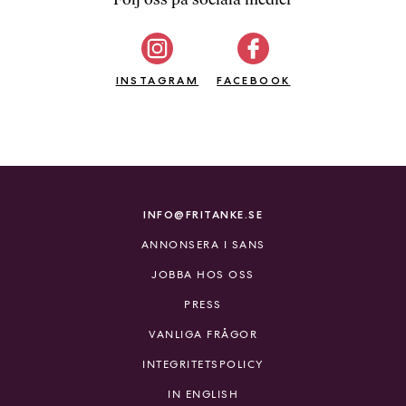
b
ö
c
INSTAGRAM
k
FACEBOOK
e
r
o
n
l
i
INFO@FRITANKE.SE
n
ANNONSERA I SANS
e
h
JOBBA HOS OSS
o
PRESS
s
F
VANLIGA FRÅGOR
r
INTEGRITETSPOLICY
i
T
IN ENGLISH