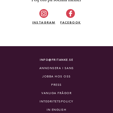
b
ö
c
INSTAGRAM
k
FACEBOOK
e
r
o
n
l
i
INFO@FRITANKE.SE
n
ANNONSERA I SANS
e
h
JOBBA HOS OSS
o
PRESS
s
F
VANLIGA FRÅGOR
r
INTEGRITETSPOLICY
i
T
IN ENGLISH