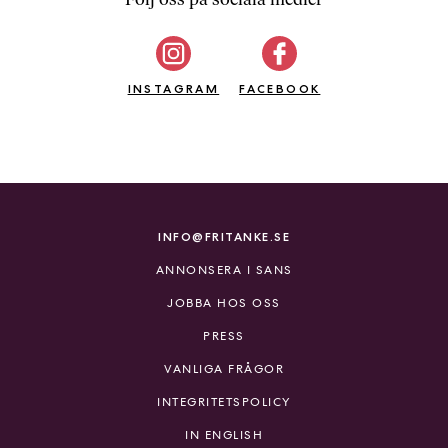
b
ö
c
INSTAGRAM
k
FACEBOOK
e
r
o
n
l
i
INFO@FRITANKE.SE
n
ANNONSERA I SANS
e
h
JOBBA HOS OSS
o
PRESS
s
F
VANLIGA FRÅGOR
r
INTEGRITETSPOLICY
i
T
IN ENGLISH