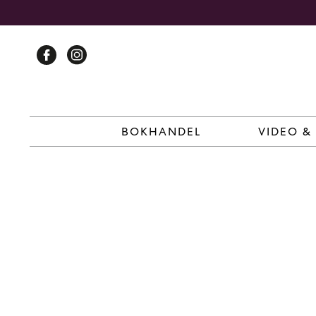
Skip
to
content
BOKHANDEL
VIDEO &