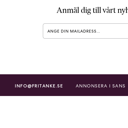
Anmäl dig till vårt n
ANNONSERA I SANS
INFO@FRITANKE.SE