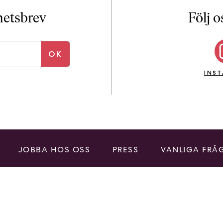
i
T
yhetsbrev
Följ o
a
n
k
e
INS
JOBBA HOS OSS
PRESS
VANLIGA FRÅ