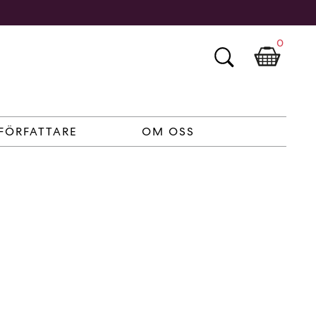
0
FÖRFATTARE
OM OSS