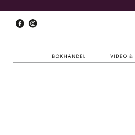
Skip
to
content
BOKHANDEL
VIDEO &