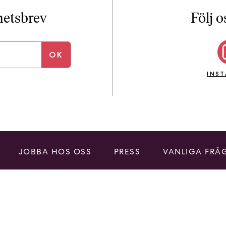
i
T
yhetsbrev
Följ o
a
n
k
e
INS
JOBBA HOS OSS
PRESS
VANLIGA FRÅ