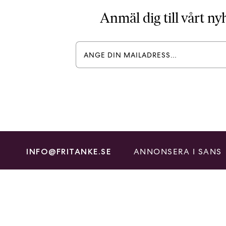
Anmäl dig till vårt n
ANNONSERA I SANS
INFO@FRITANKE.SE