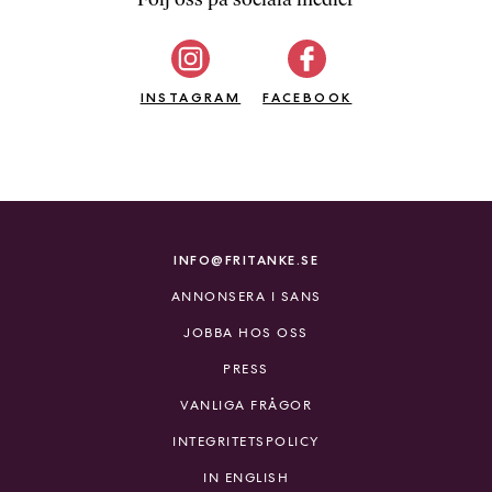
b
ö
c
INSTAGRAM
k
FACEBOOK
e
r
o
n
l
i
INFO@FRITANKE.SE
n
ANNONSERA I SANS
e
h
JOBBA HOS OSS
o
PRESS
s
F
VANLIGA FRÅGOR
r
INTEGRITETSPOLICY
i
T
IN ENGLISH