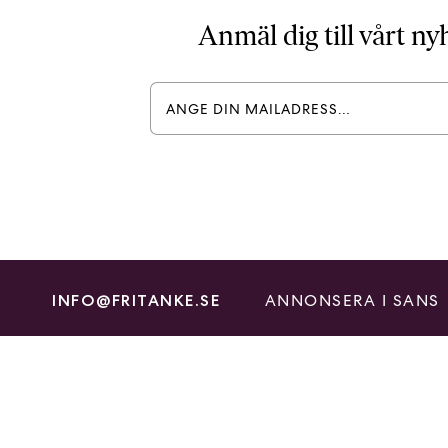
Anmäl dig till vårt n
ANNONSERA I SANS
INFO@FRITANKE.SE