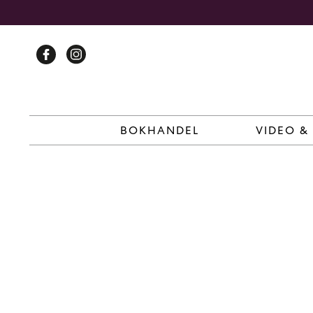
Skip
to
content
BOKHANDEL
VIDEO &