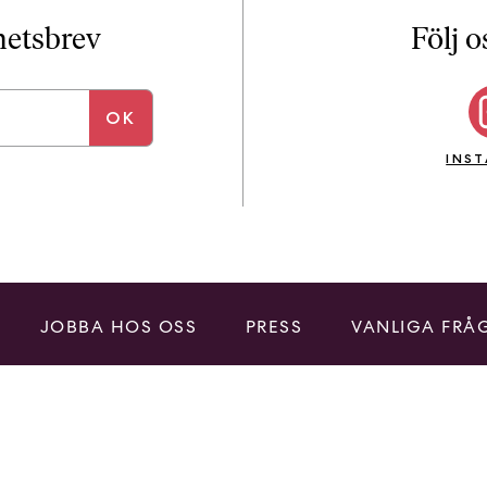
i
T
yhetsbrev
Följ o
a
n
k
e
INS
JOBBA HOS OSS
PRESS
VANLIGA FRÅ