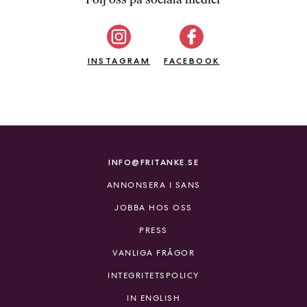
b
ö
c
INSTAGRAM
k
FACEBOOK
e
r
o
n
l
i
INFO@FRITANKE.SE
n
ANNONSERA I SANS
e
h
JOBBA HOS OSS
o
PRESS
s
F
VANLIGA FRÅGOR
r
INTEGRITETSPOLICY
i
T
IN ENGLISH