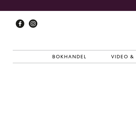
Skip
to
content
BOKHANDEL
VIDEO &