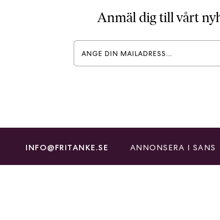
Anmäl dig till vårt n
ANNONSERA I SANS
INFO@FRITANKE.SE