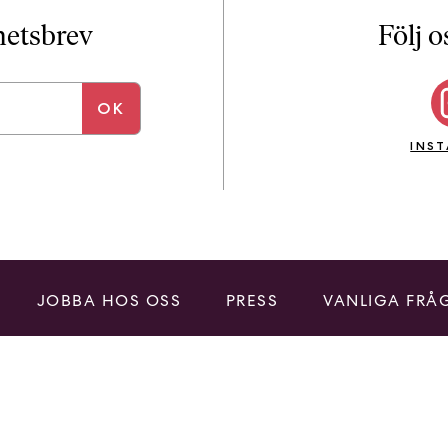
i
T
yhetsbrev
Följ o
a
n
k
e
INS
JOBBA HOS OSS
PRESS
VANLIGA FRÅ