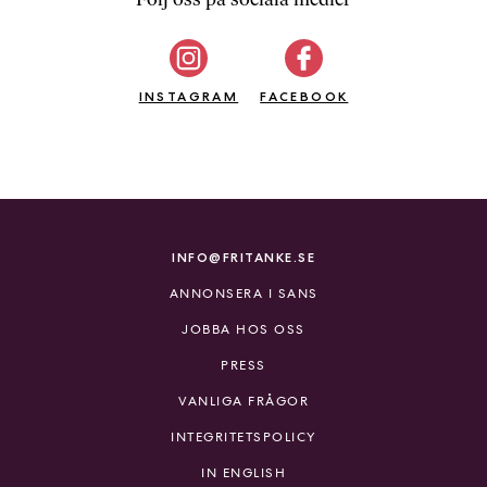
b
ö
c
INSTAGRAM
k
FACEBOOK
e
r
o
n
l
i
INFO@FRITANKE.SE
n
ANNONSERA I SANS
e
h
JOBBA HOS OSS
o
PRESS
s
F
VANLIGA FRÅGOR
r
INTEGRITETSPOLICY
i
T
IN ENGLISH