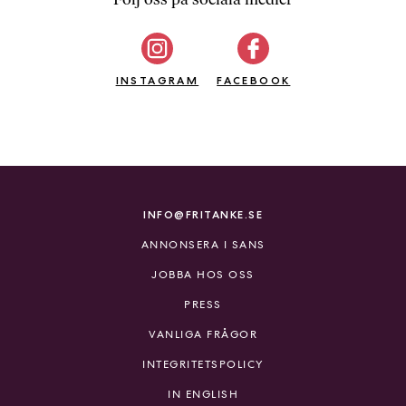
b
ö
c
INSTAGRAM
k
FACEBOOK
e
r
o
n
l
i
INFO@FRITANKE.SE
n
ANNONSERA I SANS
e
h
JOBBA HOS OSS
o
PRESS
s
F
VANLIGA FRÅGOR
r
INTEGRITETSPOLICY
i
T
IN ENGLISH