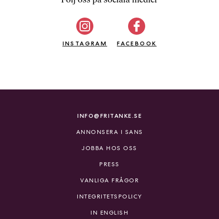
b
ö
c
INSTAGRAM
k
FACEBOOK
e
r
o
n
l
i
INFO@FRITANKE.SE
n
ANNONSERA I SANS
e
h
JOBBA HOS OSS
o
PRESS
s
F
VANLIGA FRÅGOR
r
INTEGRITETSPOLICY
i
T
IN ENGLISH