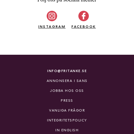
b
ö
c
INSTAGRAM
k
FACEBOOK
e
r
o
n
l
i
INFO@FRITANKE.SE
n
ANNONSERA I SANS
e
h
JOBBA HOS OSS
o
PRESS
s
F
VANLIGA FRÅGOR
r
INTEGRITETSPOLICY
i
T
IN ENGLISH