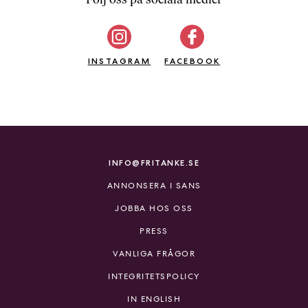
b
ö
c
INSTAGRAM
k
FACEBOOK
e
r
o
n
l
i
INFO@FRITANKE.SE
n
ANNONSERA I SANS
e
h
JOBBA HOS OSS
o
PRESS
s
F
VANLIGA FRÅGOR
r
INTEGRITETSPOLICY
i
T
IN ENGLISH