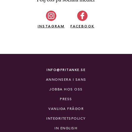
b
ö
c
INSTAGRAM
k
FACEBOOK
e
r
o
n
l
i
INFO@FRITANKE.SE
n
ANNONSERA I SANS
e
h
JOBBA HOS OSS
o
PRESS
s
F
VANLIGA FRÅGOR
r
INTEGRITETSPOLICY
i
T
IN ENGLISH