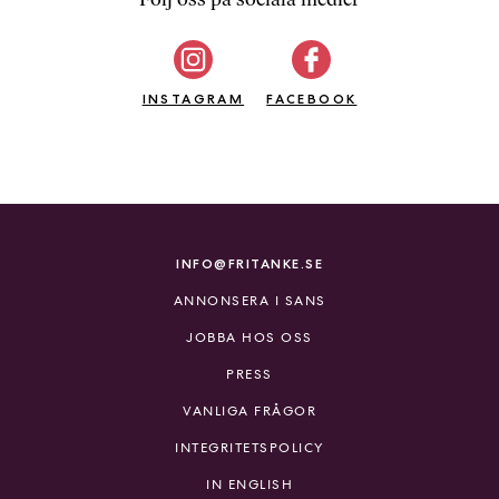
b
ö
c
INSTAGRAM
k
FACEBOOK
e
r
o
n
l
i
INFO@FRITANKE.SE
n
ANNONSERA I SANS
e
h
JOBBA HOS OSS
o
PRESS
s
F
VANLIGA FRÅGOR
r
INTEGRITETSPOLICY
i
T
IN ENGLISH