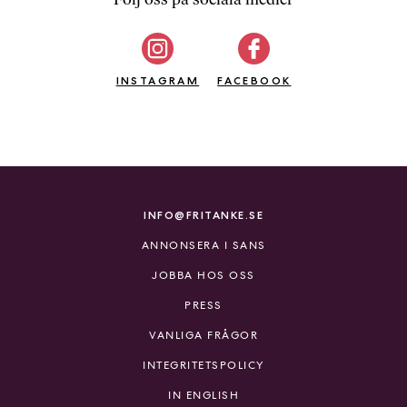
b
ö
c
INSTAGRAM
k
FACEBOOK
e
r
o
n
l
i
INFO@FRITANKE.SE
n
ANNONSERA I SANS
e
h
JOBBA HOS OSS
o
PRESS
s
F
VANLIGA FRÅGOR
r
INTEGRITETSPOLICY
i
T
IN ENGLISH