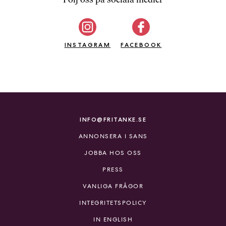
b
ö
c
INSTAGRAM
k
FACEBOOK
e
r
o
n
l
i
INFO@FRITANKE.SE
n
ANNONSERA I SANS
e
h
JOBBA HOS OSS
o
PRESS
s
F
VANLIGA FRÅGOR
r
INTEGRITETSPOLICY
i
T
IN ENGLISH