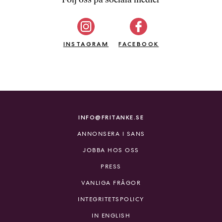
b
ö
c
INSTAGRAM
k
FACEBOOK
e
r
o
n
l
i
INFO@FRITANKE.SE
n
ANNONSERA I SANS
e
h
JOBBA HOS OSS
o
PRESS
s
F
VANLIGA FRÅGOR
r
INTEGRITETSPOLICY
i
T
IN ENGLISH