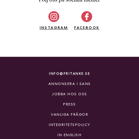
b
ö
c
INSTAGRAM
k
FACEBOOK
e
r
o
n
l
i
INFO@FRITANKE.SE
n
ANNONSERA I SANS
e
h
JOBBA HOS OSS
o
PRESS
s
F
VANLIGA FRÅGOR
r
INTEGRITETSPOLICY
i
T
IN ENGLISH